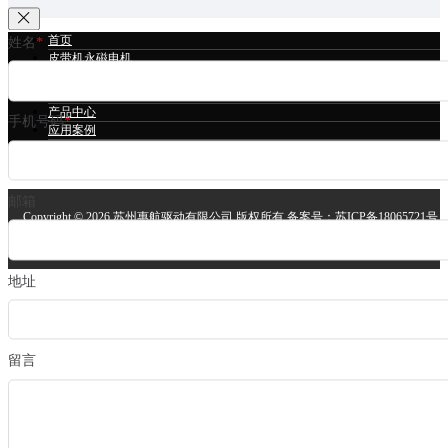
首页
姓名
*
皮带机永磁电机
冷却塔永磁电机
立磨永磁电机
产品中心
手机号码
*
应用案例
技术支持
关于我们
邮箱
Copyright ©
2026 苏州惠航驱动有限公司 版权所有 备案号：
苏ICP备18065721号
安备案号：
苏公网安备32058302004064号
技术支持：
苏州网站建设
地址
留言