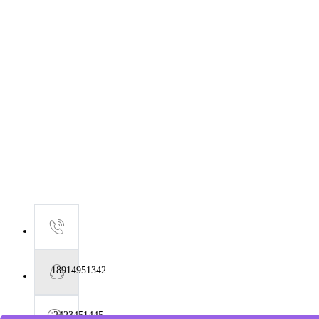
18914951342
2423451445