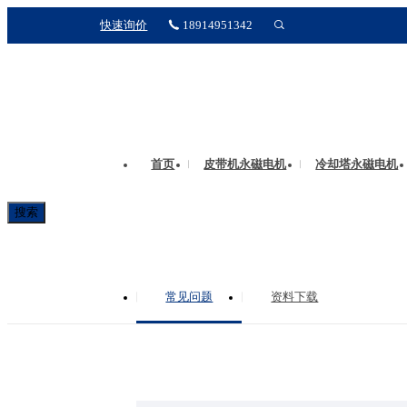
快速询价
18914951342
首页
皮带机永磁电机
冷却塔永磁电机
搜索
常见问题
资料下载