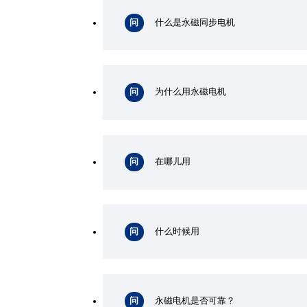
问
什么是永磁同步电机
问
为什么用永磁电机
问
在哪儿用
问
什么时候用
问
永磁电机是否可靠？