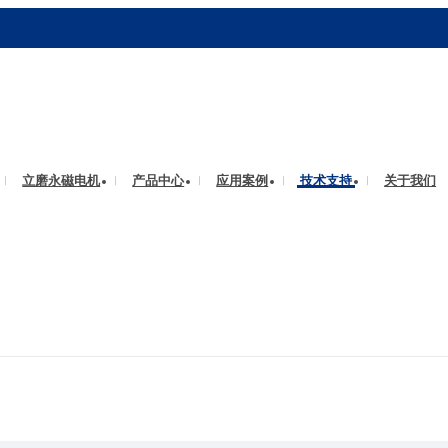
立磨永磁电机
产品中心
应用案例
技术支持
关于我们