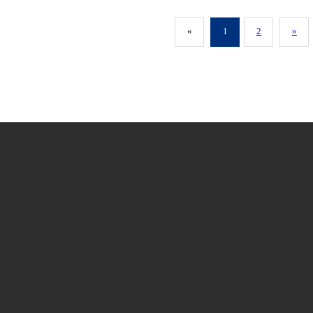
«
1
2
»