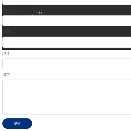
手机号码
*
扫一扫
关注公众号
邮箱
Copyright ©
2026 苏州惠航驱动有限公司 版权所有 备案号
地址
留言
提交