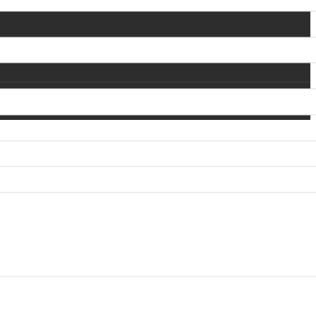
持：
苏州网站建设