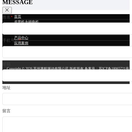
MESSAGE
首页
姓名
*
皮带机永磁电机
冷却塔永磁电机
立磨永磁电机
产品中心
手机号码
*
应用案例
技术支持
关于我们
邮箱
Copyright ©
2026 苏州惠航驱动有限公司 版权所有 备案号：
苏ICP备18065721号
安备案号：
苏公网安备32058302004064号
技术支持：
苏州网站建设
地址
留言