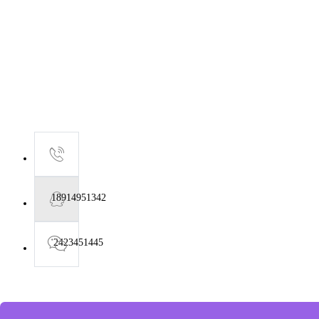
18914951342
2423451445