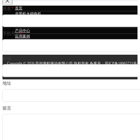
首页
姓名
*
皮带机永磁电机
冷却塔永磁电机
立磨永磁电机
产品中心
手机号码
*
应用案例
技术支持
关于我们
邮箱
Copyright ©
2026 苏州惠航驱动有限公司 版权所有 备案号：
苏ICP备18065721号
安备案号：
苏公网安备32058302004064号
技术支持：
苏州网站建设
地址
留言